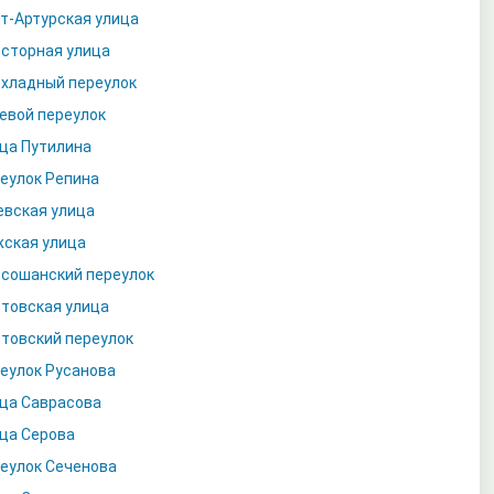
т-Артурская улица
сторная улица
хладный переулок
евой переулок
ца Путилина
еулок Репина
вская улица
ская улица
сошанский переулок
товская улица
товский переулок
еулок Русанова
ца Саврасова
ца Серова
еулок Сеченова