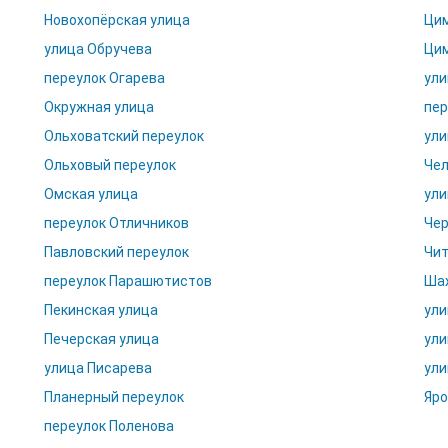
Новохопёрская улица
Цим
улица Обручева
Цим
переулок Огарева
ули
Окружная улица
пер
Ольховатский переулок
ули
Ольховый переулок
Чел
Омская улица
ули
переулок Отличников
Чер
Павловский переулок
Чит
переулок Парашютистов
Шах
Пекинская улица
ули
Печерская улица
ули
улица Писарева
ули
Планерный переулок
Яро
переулок Поленова