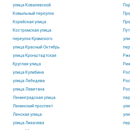
улица Ковалевской
Пор
Ковыльный переулок
Про
Корейская улица
Про
Костромская улица
Пут
переулок Крамского
ули
улица Красный Октябрь
пер
улица Кронштадтская
Рже
Круглая улица
Риж
улица Кулибина
Рос
улица Лебедева
Рос
улица Левитана
Рос
Ленинградская улица
пер
Ленинский проспект
ули
Ленская улица
ули
улица Лихачева
пер