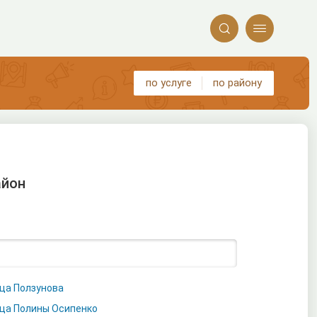


по услуге
по району
айон
ца Ползунова
ца Полины Осипенко