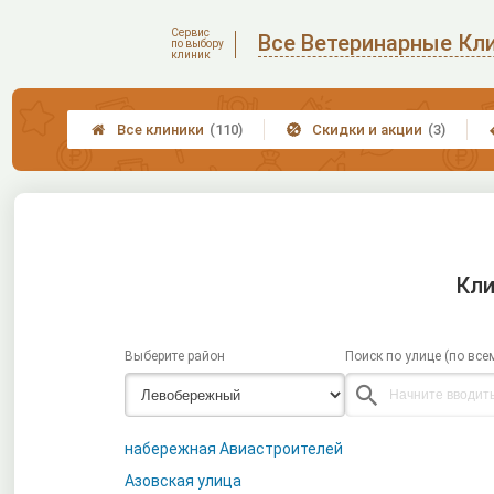
Сервис
Все Ветеринарные Кл
по выбору
клиник
Все клиники
(110)
Скидки и акции
(3)


Кли
Выберите район
Поиск по улице (по все
набережная Авиастроителей
Азовская улица