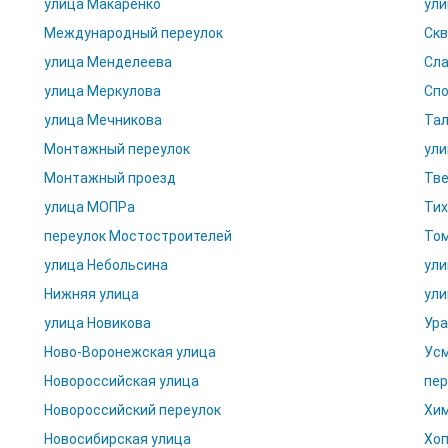
улица Макаренко
ули
Международный переулок
Скв
улица Менделеева
Сла
улица Меркулова
Спо
улица Мечникова
Тал
Монтажный переулок
ули
Монтажный проезд
Тве
улица МОПРа
Тих
переулок Мостостроителей
Том
улица Небольсина
ули
Нижняя улица
ули
улица Новикова
Ура
Ново-Воронежская улица
Усм
Новороссийская улица
пер
Новороссийский переулок
Хим
Новосибирская улица
Хоп