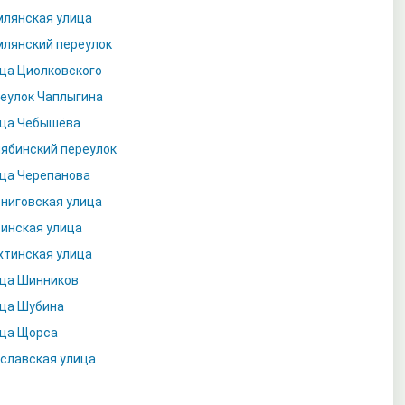
лянская улица
лянский переулок
ца Циолковского
еулок Чаплыгина
ца Чебышёва
ябинский переулок
ца Черепанова
ниговская улица
инская улица
тинская улица
ца Шинников
ца Шубина
ца Щорса
славская улица