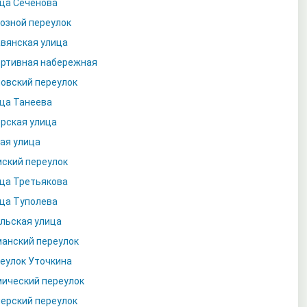
ца Сеченова
озной переулок
вянская улица
ртивная набережная
овский переулок
ца Танеева
рская улица
ая улица
ский переулок
ца Третьякова
ца Туполева
льская улица
анский переулок
еулок Уточкина
ический переулок
ерский переулок