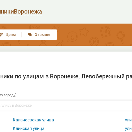
иники
Воронежа
Цены
Отзывы


ники по улицам в Воронеже, Левобережный р
му городу)
Калачеевская улица
ули
Клинская улица
ули