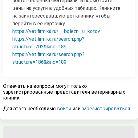
подготовленные материалы и посмотрите
цены на услуги в удобных таблицах. Кликните
на заинтересовавшую ветклинику, чтобы
перейти в ее карточку.
https://vet.firmika.ru/__bolezni_u_kotov
https://vet.firmika.ru/search.php?
structure=202&kind=189
https://vet.firmika.ru/search.php?
structure=186&kind=189
Отвечать на вопросы могут только
зарегистрированные представители ветеринарных
клиник.
Для этого необходимо
войти
или
зарегистрироваться
.