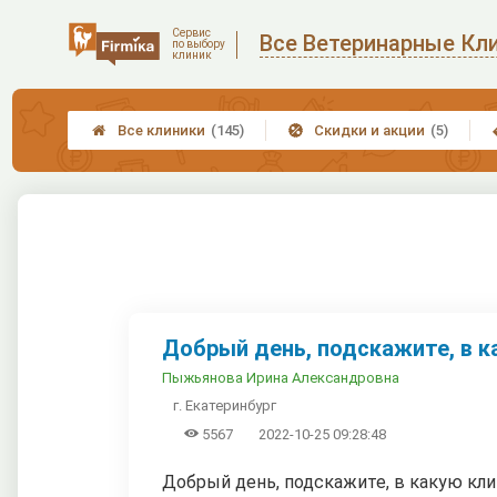
Сервис
Все Ветеринарные Кл
по выбору
клиник
Все клиники
(145)
Скидки и акции
(5)


Добрый день, подскажите, в ка
Пыжьянова Ирина Александровна
г. Екатеринбург

5567
2022-10-25 09:28:48
Добрый день, подскажите, в какую кл