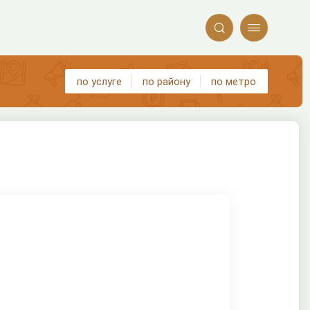


по услуге
по району
по метро