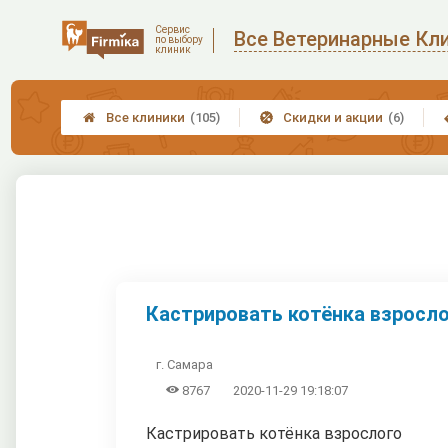
Сервис
Все Ветеринарные Кл
по выбору
клиник
Все клиники
(105)
Скидки и акции
(6)


Кастрировать котёнка взрослог
г. Самара

8767
2020-11-29 19:18:07
Кастрировать котёнка взрослого