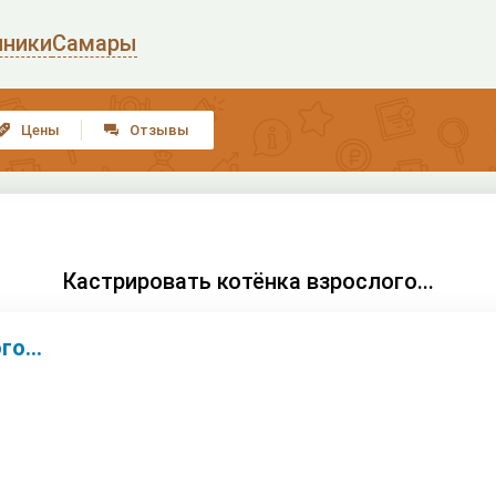
иники
Самары
Цены
Отзывы


Кастрировать котёнка взрослого...
о...