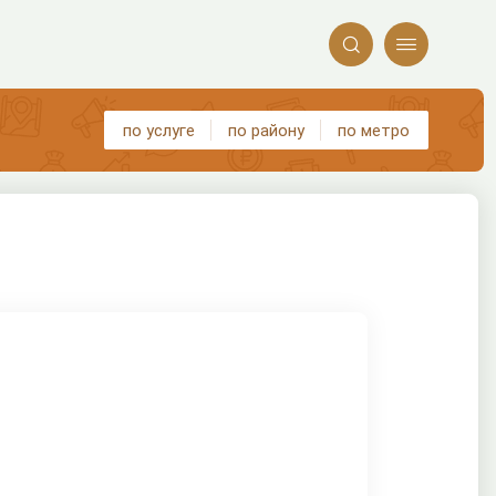


по услуге
по району
по метро